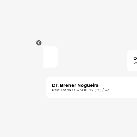
andes Maciel
D
N: 11 20771/SP
Ps
Dr. Brener Nogueira
Psiquiatria / CRM 16.177 (ES) / R3