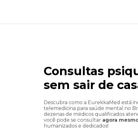
Consultas psiqu
sem sair de cas
Descubra como a EurekkaMed está i
telemedicina para saúde mental no Bra
dos os
"Achei um serviço maravilhoso,
dezenas de médicos qualificados ate
 realmente
descomplicado, pude ficar mais relaxada
você pode se consultar
agora mesm
ratamento
que num consultório normal pq estava e
humanizados e dedicados!
em cima dos
casa. O atendimento é maravilhoso em
"
todas as escalas, pretendo continuar send