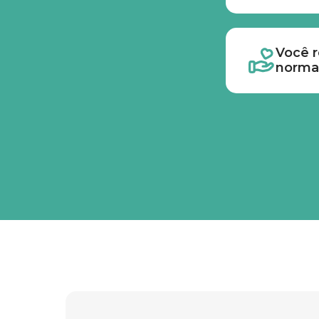
Você r
norma