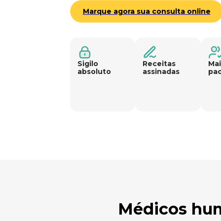
cliente."
Marque agora sua consulta online
L.F.S.G.
Sigilo
Receitas
Mai
absoluto
assinadas
pac
Médicos hum