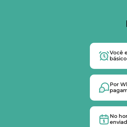
Você e
básico
Por W
pagame
No hor
enviad