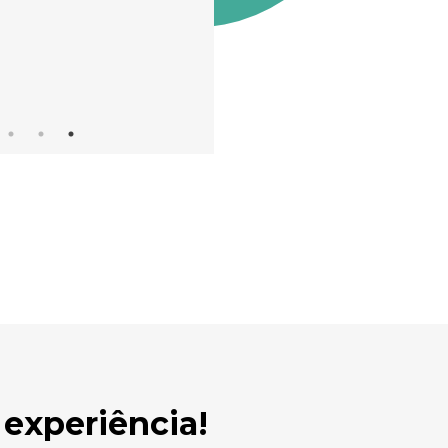
cliente."
L.F.S.G.
experiência!