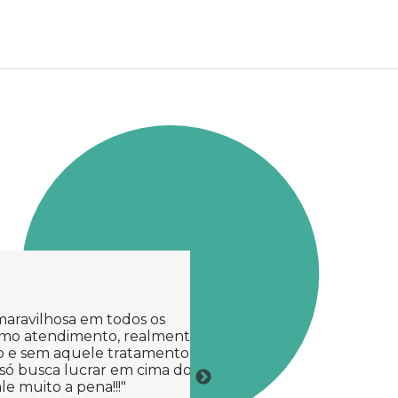
aravilhosa em todos os
"Achei um serviço maravil
timo atendimento, realmente
descomplicado, pude fica
do e sem aquele tratamento
que num consultório nor
só busca lucrar em cima dos
casa. O atendimento é m
le muito a pena!!!"
todas as escalas, preten