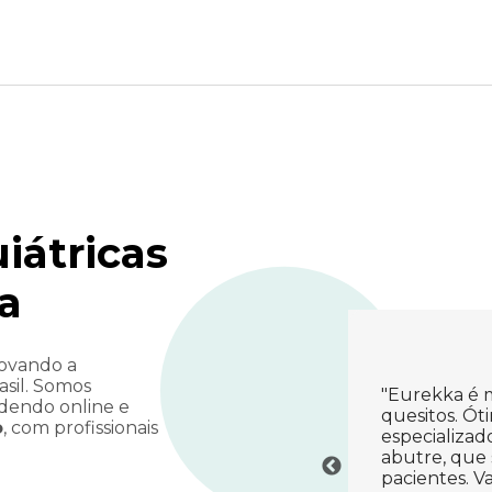
iátricas
a
novando
a
sil. Somos
"Atendimento de vocês e maravilhoso,
"Eurekka é m
ndendo online
e
consegui a consulta para o mesmo dia!
quesitos. Ó
o
, com profissionais
m
equipe ótima, super recomendo e estou
especializa
muito grata em ter achado vocês!"
abutre, que 
o
S.V.A.
pacientes. Va