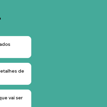
?
ados 
talhes de 
ue vai ser 