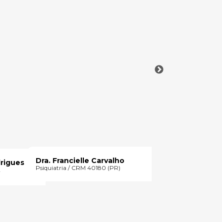
Dr. Gabriel Ca
Psiquiatra | CRM 
psiquiatria - R3
Dra. Francielle Carvalho
drigues
Psiquiatria / CRM 40180 (PR)
2