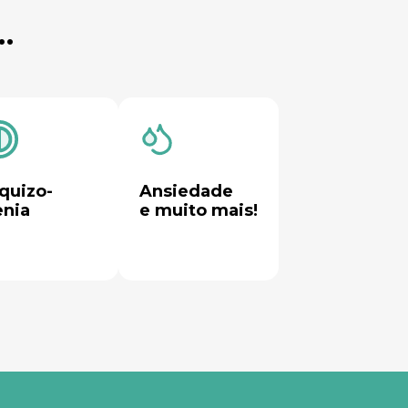
…
quizo-

Ansiedade 
enia
e muito mais!