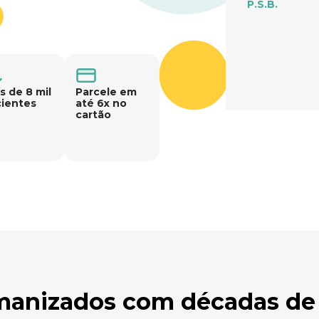
P.S.B.
s de 8 mil
Parcele em
ientes
até 6x no
cartão
anizados com décadas de 